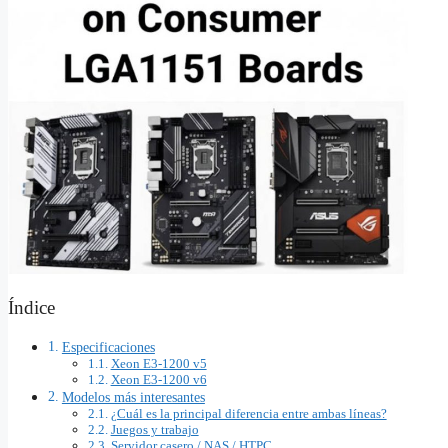
Índice
Especificaciones
Xeon E3‑1200 v5
Xeon E3‑1200 v6
Modelos más interesantes
¿Cuál es la principal diferencia entre ambas líneas?
Juegos y trabajo
Servidor casero / NAS / HTPC