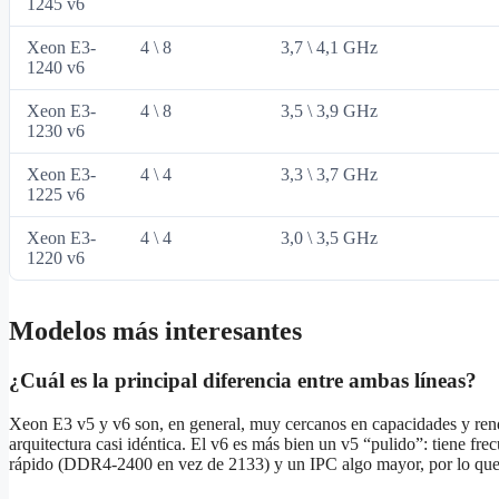
1245 v6
Xeon E3-
4 \ 8
3,7 \ 4,1 GHz
1240 v6
Xeon E3-
4 \ 8
3,5 \ 3,9 GHz
1230 v6
Xeon E3-
4 \ 4
3,3 \ 3,7 GHz
1225 v6
Xeon E3-
4 \ 4
3,0 \ 3,5 GHz
1220 v6
Modelos más interesantes
¿Cuál es la principal diferencia entre ambas líneas?
Xeon E3 v5 y v6 son, en general, muy cercanos en capacidades y ren
arquitectura casi idéntica. El v6 es más bien un v5 “pulido”: tiene fr
rápido (DDR4‑2400 en vez de 2133) y un IPC algo mayor, por lo qu