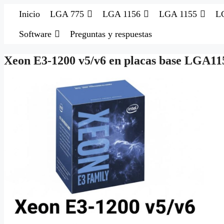
Saltar
Inicio
LGA 775
LGA 1156
LGA 1155
L
al
contenido
Software
Preguntas y respuestas
Xeon E3‑1200 v5/v6 en placas base LGA11