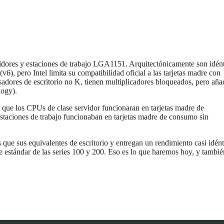
idores y estaciones de trabajo LGA1151. Arquitectónicamente son idént
), pero Intel limita su compatibilidad oficial a las tarjetas madre con
sadores de escritorio no K, tienen multiplicadores bloqueados, pero añ
logy).
ó que los CPUs de clase servidor funcionaran en tarjetas madre de
staciones de trabajo funcionaban en tarjetas madre de consumo sin
ue sus equivalentes de escritorio y entregan un rendimiento casi idént
e estándar de las series 100 y 200. Eso es lo que haremos hoy, y tambié