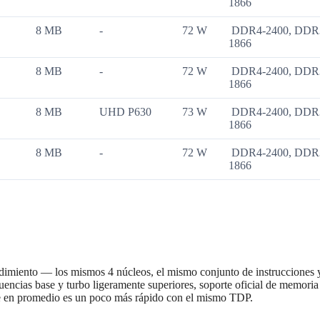
1866
8 MB
-
72 W
DDR4-2400, DDR
1866
8 MB
-
72 W
DDR4-2400, DDR
1866
8 MB
UHD P630
73 W
DDR4-2400, DDR
1866
8 MB
-
72 W
DDR4-2400, DDR
1866
dimiento — los mismos 4 núcleos, el mismo conjunto de instrucciones 
ecuencias base y turbo ligeramente superiores, soporte oficial de memori
e en promedio es un poco más rápido con el mismo TDP.