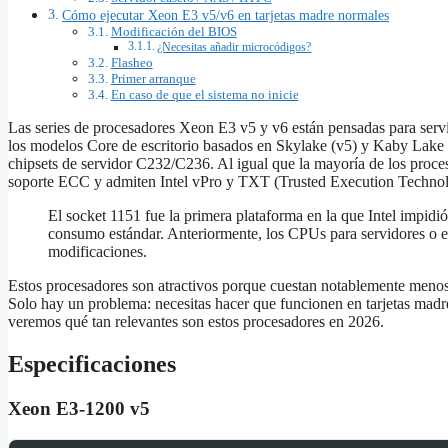
Cómo ejecutar Xeon E3 v5/v6 en tarjetas madre normales
Modificación del BIOS
¿Necesitas añadir microcódigos?
Flasheo
Primer arranque
En caso de que el sistema no inicie
Las series de procesadores Xeon E3 v5 y v6 están pensadas para serv
los modelos Core de escritorio basados en Skylake (v5) y Kaby Lake (v6
chipsets de servidor C232/C236. Al igual que la mayoría de los proce
soporte ECC y admiten Intel vPro y TXT (Trusted Execution Techno
El socket 1151 fue la primera plataforma en la que Intel impidi
consumo estándar. Anteriormente, los CPUs para servidores o e
modificaciones.
Estos procesadores son atractivos porque cuestan notablemente menos q
Solo hay un problema: necesitas hacer que funcionen en tarjetas madr
veremos qué tan relevantes son estos procesadores en 2026.
Especificaciones
Xeon E3‑1200 v5