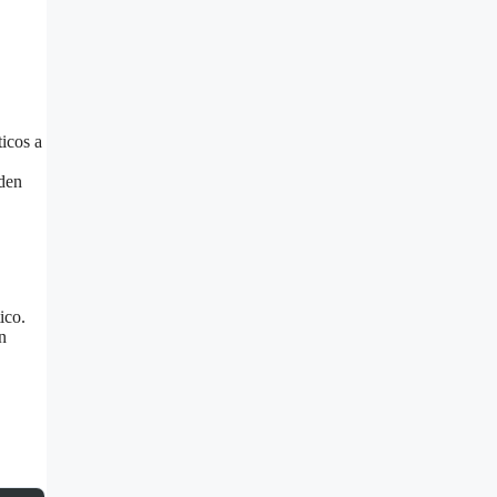
icos a
aden
ico.
n