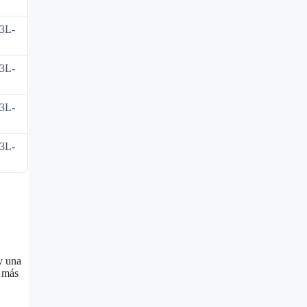
3L-
3L-
3L-
3L-
y una
a más