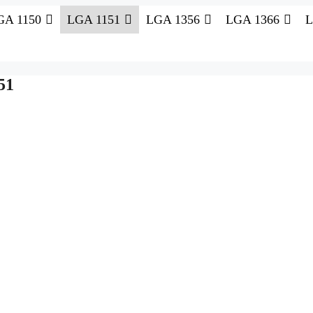
GA 1150
LGA 1151
LGA 1356
LGA 1366
L
51