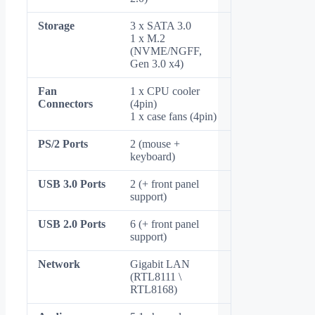
Storage
3 x SATA 3.0
1 x M.2
(NVME/NGFF,
Gen 3.0 x4)
Fan
1 x CPU cooler
Connectors
(4pin)
1 x case fans (4pin)
PS/2 Ports
2 (mouse +
keyboard)
USB 3.0 Ports
2 (+ front panel
support)
USB 2.0 Ports
6 (+ front panel
support)
Network
Gigabit LAN
(RTL8111 \
RTL8168)