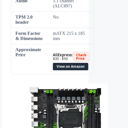
Audio
5.1 channel
(ALC897)
TPM 2.0
No
header
Form Factor
mATX 215 x 185
& Dimensions
mm
Approximate
Price
AliExpress:
Check
$35 - $50
Price
View on Amazon