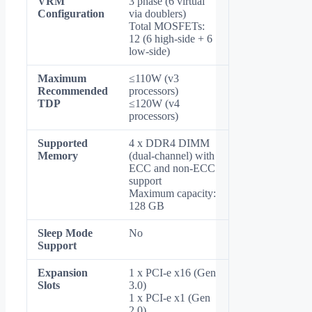
VRM
3 phase (6 virtual
Configuration
via doublers)
Total MOSFETs:
12 (6 high-side + 6
low-side)
Maximum
≤110W (v3
Recommended
processors)
TDP
≤120W (v4
processors)
Supported
4 x DDR4 DIMM
Memory
(dual-channel) with
ECC and non-ECC
support
Maximum capacity:
128 GB
Sleep Mode
No
Support
Expansion
1 x PCI-e x16 (Gen
Slots
3.0)
1 x PCI-e x1 (Gen
2.0)