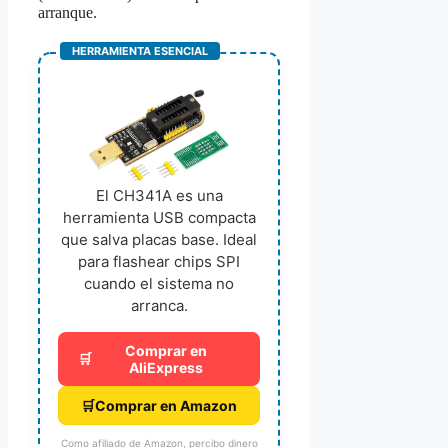
arranque.
HERRAMIENTA ESENCIAL
El CH341A es una
herramienta USB compacta
que salva placas base. Ideal
para flashear chips SPI
cuando el sistema no
arranca.
Comprar en
🛒
AliExpress
🛒
Comprar en Amazon
Como afiliado de Amazon, percibo dinero