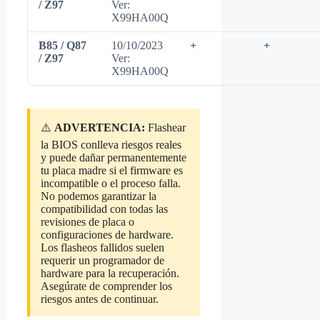
/ Z97
Ver:
X99HA00Q
B85 / Q87
10/10/2023
+
+
/ Z97
Ver:
X99HA00Q
⚠️
ADVERTENCIA:
Flashear
la BIOS conlleva riesgos reales
y puede dañar permanentemente
tu placa madre si el firmware es
incompatible o el proceso falla.
No podemos garantizar la
compatibilidad con todas las
revisiones de placa o
configuraciones de hardware.
Los flasheos fallidos suelen
requerir un programador de
hardware para la recuperación.
Asegúrate de comprender los
riesgos antes de continuar.