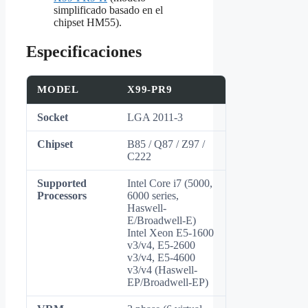
simplificado basado en el
chipset HM55).
Especificaciones
MODEL
X99-PR9
Socket
LGA 2011-3
Chipset
B85 / Q87 / Z97 /
C222
Supported
Intel Core i7 (5000,
Processors
6000 series,
Haswell-
E/Broadwell-E)
Intel Xeon E5-1600
v3/v4, E5-2600
v3/v4, E5-4600
v3/v4 (Haswell-
EP/Broadwell-EP)