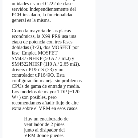
unidades usan el C222 de clase
servidor. Independientemente del
PCH instalado, la funcionalidad
general es la misma.
Como la mayoría de las placas
económicas, la X99‑PR9 usa una
etapa de potencia con tres fases
dobladas (3×2), dos MOSFET por
fase. Emplea MOSFET
SM4377NHKP (50 A / 7 mΩ) y
SM4522NHKP (110 A / 2.65 mΩ),
drivers uP1961S (×3) y un
controlador uP1649Q. Esta
configuración maneja sin problemas
CPUs de gama de entrada y media.
Los modelos de mayor TDP (~120
W+) son posibles, pero
recomendamos añadir flujo de aire
extra sobre el VRM en esos casos.
Hay un encabezado de
ventilador de 2 pines
junto al disipador del
VRM donde puedes