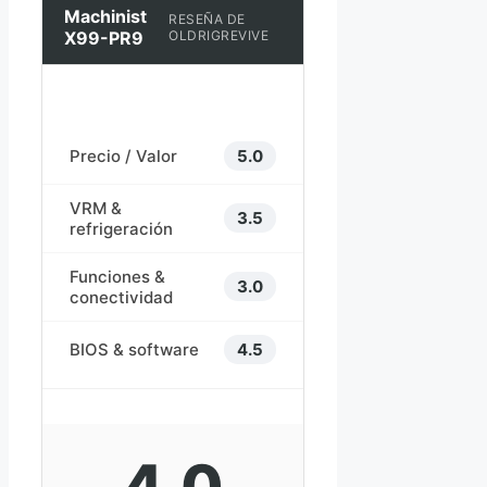
Machinist
RESEÑA DE
X99-PR9
OLDRIGREVIVE
Precio / Valor
5.0
VRM &
3.5
refrigeración
Funciones &
3.0
conectividad
BIOS & software
4.5
4.0