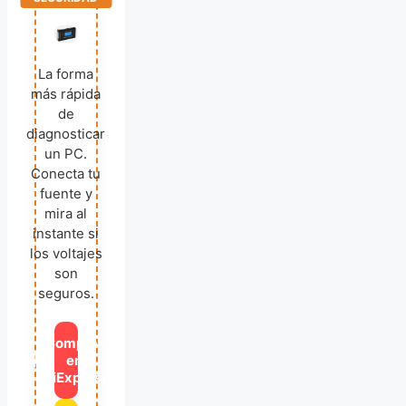
La forma
más rápida
de
diagnosticar
un PC.
Conecta tu
fuente y
mira al
instante si
los voltajes
son
seguros.
Comprar
🛒
en
AliExpress