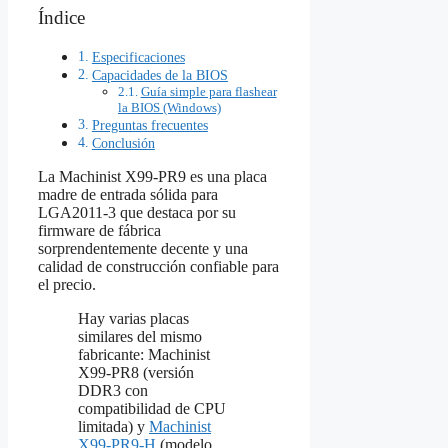
Índice
Especificaciones
Capacidades de la BIOS
Guía simple para flashear
la BIOS (Windows)
Preguntas frecuentes
Conclusión
La Machinist X99‑PR9 es una placa
madre de entrada sólida para
LGA2011‑3 que destaca por su
firmware de fábrica
sorprendentemente decente y una
calidad de construcción confiable para
el precio.
Hay varias placas
similares del mismo
fabricante: Machinist
X99‑PR8 (versión
DDR3 con
compatibilidad de CPU
limitada) y
Machinist
X99‑PR9‑H
(modelo