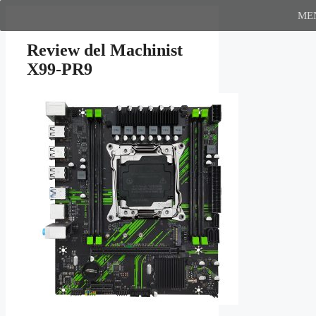
Saltar
ME
al
contenido
Review del Machinist
X99-PR9