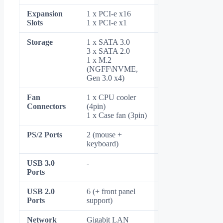
Expansion
1 x PCI-e x16
Slots
1 x PCI-e x1
Storage
1 x SATA 3.0
3 x SATA 2.0
1 x M.2
(NGFF\NVME,
Gen 3.0 x4)
Fan
1 x CPU cooler
Connectors
(4pin)
1 x Case fan (3pin)
PS/2 Ports
2 (mouse +
keyboard)
USB 3.0
-
Ports
USB 2.0
6 (+ front panel
Ports
support)
Network
Gigabit LAN