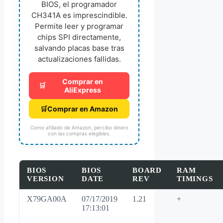
BIOS, el programador
CH341A es imprescindible.
Permite leer y programar
chips SPI directamente,
salvando placas base tras
actualizaciones fallidas.
Comprar en
🛒
AliExpress
🛒
Comprar en Amazon
Como afiliado de Amazon, percibo dinero
con las compras elegibles.
BIOS
BIOS
BOARD
RAM
VERSION
DATE
REV
TIMINGS
X79GA00A
07/17/2019
1.21
+
17:13:01