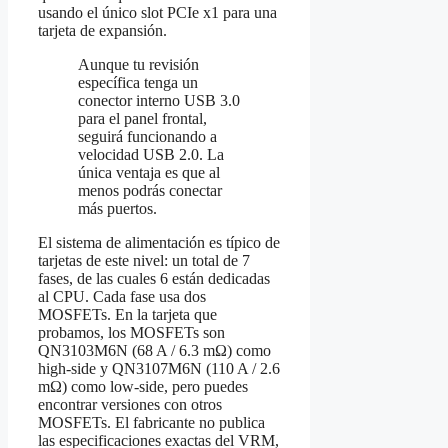
usando el único slot PCIe x1 para una
tarjeta de expansión.
Aunque tu revisión
específica tenga un
conector interno USB 3.0
para el panel frontal,
seguirá funcionando a
velocidad USB 2.0. La
única ventaja es que al
menos podrás conectar
más puertos.
El sistema de alimentación es típico de
tarjetas de este nivel: un total de 7
fases, de las cuales 6 están dedicadas
al CPU. Cada fase usa dos
MOSFETs. En la tarjeta que
probamos, los MOSFETs son
QN3103M6N (68 A / 6.3 mΩ) como
high‑side y QN3107M6N (110 A / 2.6
mΩ) como low‑side, pero puedes
encontrar versiones con otros
MOSFETs. El fabricante no publica
las especificaciones exactas del VRM,