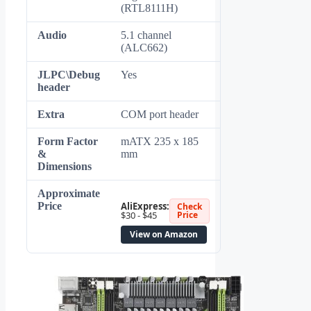
(RTL8111H)
Audio
5.1 channel
(ALC662)
JLPC\Debug
Yes
header
Extra
COM port header
Form Factor
mATX 235 x 185
&
mm
Dimensions
Approximate
Price
AliExpress:
Check
$30 - $45
Price
View on Amazon