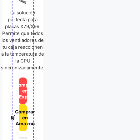
La solución
perfecta para
placas X79/X99.
Permite que todos
los ventiladores de
tu caja reaccionen
a la temperatura de
la CPU
sincronizadamente.
Comprar
🛒
en
AliExpress
Comprar
🛒
en
Amazon
Como