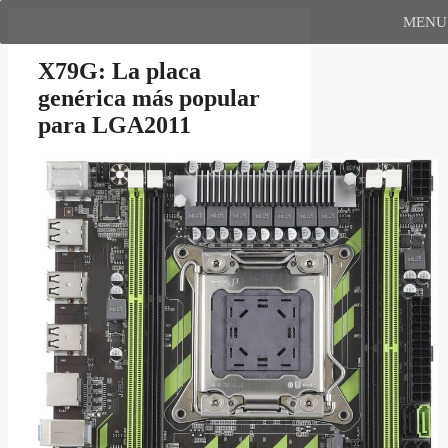
Saltar
MENU
al
contenido
X79G: La placa
genérica más popular
para LGA2011