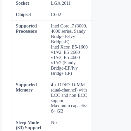
Socket
LGA 2011
Chipset
C602
Supported
Intel Core i7 (3000,
Processors
4000 series, Sandy
Bridge-E/Ivy
Bridge-E)
Intel Xeon E5-1600
v1/v2, E5-2600
v1/v2, E5-4600
v1/v2 (Sandy
Bridge-EP/Ivy
Bridge-EP)
Supported
4 x DDR3 DIMM
Memory
(dual-channel) with
ECC and non-ECC
support
Maximum capacity:
64 GB
Sleep Mode
No
(S3) Support