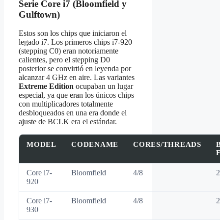
Serie Core i7 (Bloomfield y
Gulftown)
Estos son los chips que iniciaron el
legado i7. Los primeros chips i7-920
(stepping C0) eran notoriamente
calientes, pero el stepping D0
posterior se convirtió en leyenda por
alcanzar 4 GHz en aire. Las variantes
Extreme Edition
ocupaban un lugar
especial, ya que eran los únicos chips
con multiplicadores totalmente
desbloqueados en una era donde el
ajuste de BCLK era el estándar.
MODEL
CODENAME
CORES/THREADS
Core i7-
Bloomfield
4/8
2
920
Core i7-
Bloomfield
4/8
2
930