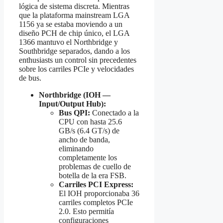
lógica de sistema discreta. Mientras
que la plataforma mainstream LGA
1156 ya se estaba moviendo a un
diseño PCH de chip único, el LGA
1366 mantuvo el Northbridge y
Southbridge separados, dando a los
enthusiasts un control sin precedentes
sobre los carriles PCIe y velocidades
de bus.
Northbridge (IOH —
Input/Output Hub):
Bus QPI:
Conectado a la
CPU con hasta 25.6
GB/s (6.4 GT/s) de
ancho de banda,
eliminando
completamente los
problemas de cuello de
botella de la era FSB.
Carriles PCI Express:
El IOH proporcionaba 36
carriles completos PCIe
2.0. Esto permitía
configuraciones