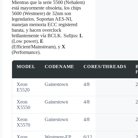
Mientras que la serie 5500 (Nehalem)
está mayormente obsoleta, los chips
5600 (Westmere) de 32nm son
legendarios. Soportan AES-NI,
manejan memoria ECC registered
barata, y hacen overclock
brillantemente vía BCLK. Sufijos:
L
(Low power),
E
(Efficient/Mainstream), y
X
(Performance).
MODEL
CODENAME
CORES/THREADS
Xeon
Gainestown
4/8
2
E5520
Xeon
Gainestown
4/8
2
X5550
Xeon
Gainestown
4/8
2
X5570
Xeon
Westmere-EP
6/12
2