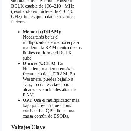
simultáneamente. Para alcanzar un
BCLK estable de 190–210+ MHz
(resultando en núcleos de 4.0–4.6
GHz), tienes que balancear varios
factores:
Memoria (DRAM):
Necesitarás bajar el
multiplicador de memoria para
mantener la RAM dentro de sus
límites conforme el BCLK
sube.
Uncore (UCLK):
En
Nehalem, mantenlo en 2x la
frecuencia de la DRAM. En
Westmere, puedes bajarlo a
1.5x, lo cual es clave para
alcanzar velocidades altas de
RAM.
QPI:
Usa el multiplicador más
bajo para evitar que el bus
crashee. Un QPI alto es una
causa común de BSODs.
Voltajes Clave