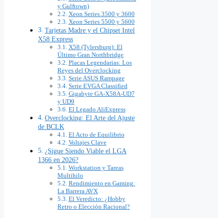
y Gulftown)
Xeon Series 3500 y 3600
Xeon Series 5500 y 5600
Tarjetas Madre y el Chipset Intel
X58 Express
X58 (Tylersburg): El
Último Gran Northbridge
Placas Legendarias: Los
Reyes del Overclocking
Serie ASUS Rampage
Serie EVGA Classified
Gigabyte GA-X58A-UD7
y UD9
El Legado AliExpress
Overclocking: El Arte del Ajuste
de BCLK
El Acto de Equilibrio
Voltajes Clave
¿Sigue Siendo Viable el LGA
1366 en 2026?
Workstation y Tareas
Multihilo
Rendimiento en Gaming:
La Barrera AVX
El Veredicto: ¿Hobby
Retro o Elección Racional?