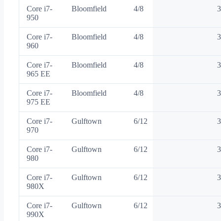
Core i7-
Bloomfield
4/8
3
950
Core i7-
Bloomfield
4/8
3
960
Core i7-
Bloomfield
4/8
3
965 EE
Core i7-
Bloomfield
4/8
3
975 EE
Core i7-
Gulftown
6/12
3
970
Core i7-
Gulftown
6/12
3
980
Core i7-
Gulftown
6/12
3
980X
Core i7-
Gulftown
6/12
3
990X