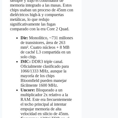
siempre y trajo el controlador de
memoria integrado a las masas. Estos
chips usaban un proceso de 45nm con
dieléctricos high-k y compuertas
metálicas, lo que redujo
significativamente las fugas
comparado con la era Core 2 Quad.
Die:
Monolítico, ~731 millones
de transistores, área de 263
mm². Cuatro núcleos + 8 MB
de caché L3 compartida en un
solo chip.
IMC:
DDR3 triple canal.
Oficialmente clasificado para
1066/1333 MHz, aunque la
mayoría de los chips
Bloomfield pueden manejar
fácilmente 1600 MHz.
Uncore:
Bloqueado a un
multiplicador 2x relativo a la
RAM. Este era frecuentemente
el techo principal al intentar
empujar memoria de alta
velocidad en silicio de 45nm.