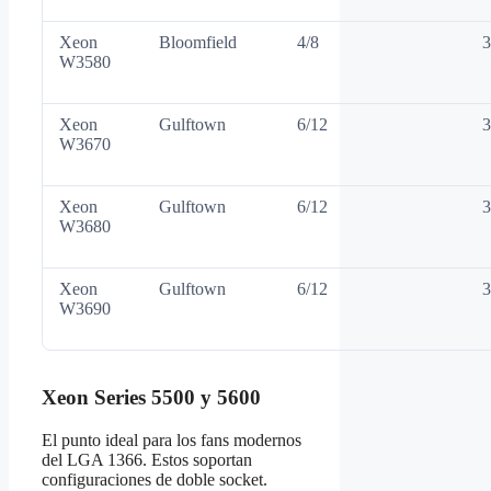
Xeon
Bloomfield
4/8
3
W3580
Xeon
Gulftown
6/12
3
W3670
Xeon
Gulftown
6/12
3
W3680
Xeon
Gulftown
6/12
3
W3690
Xeon Series 5500 y 5600
El punto ideal para los fans modernos
del LGA 1366. Estos soportan
configuraciones de doble socket.