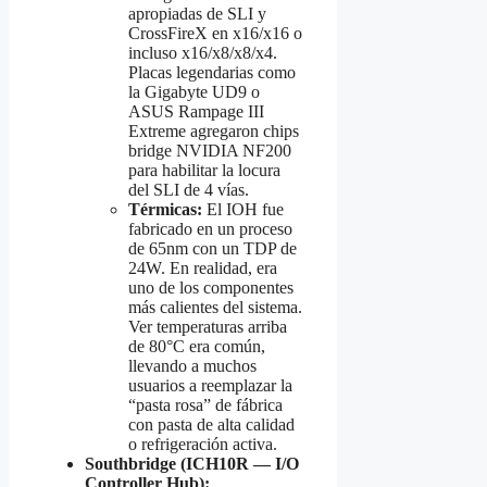
apropiadas de SLI y
CrossFireX en x16/x16 o
incluso x16/x8/x8/x4.
Placas legendarias como
la Gigabyte UD9 o
ASUS Rampage III
Extreme agregaron chips
bridge NVIDIA NF200
para habilitar la locura
del SLI de 4 vías.
Térmicas:
El IOH fue
fabricado en un proceso
de 65nm con un TDP de
24W. En realidad, era
uno de los componentes
más calientes del sistema.
Ver temperaturas arriba
de 80°C era común,
llevando a muchos
usuarios a reemplazar la
“pasta rosa” de fábrica
con pasta de alta calidad
o refrigeración activa.
Southbridge (ICH10R — I/O
Controller Hub):