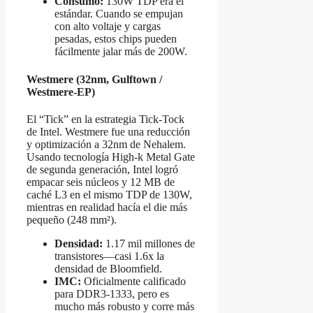
Consumo:
130W TDP era el
estándar. Cuando se empujan
con alto voltaje y cargas
pesadas, estos chips pueden
fácilmente jalar más de 200W.
Westmere (32nm, Gulftown /
Westmere-EP)
El “Tick” en la estrategia Tick-Tock
de Intel. Westmere fue una reducción
y optimización a 32nm de Nehalem.
Usando tecnología High-k Metal Gate
de segunda generación, Intel logró
empacar seis núcleos y 12 MB de
caché L3 en el mismo TDP de 130W,
mientras en realidad hacía el die más
pequeño (248 mm²).
Densidad:
1.17 mil millones de
transistores—casi 1.6x la
densidad de Bloomfield.
IMC:
Oficialmente calificado
para DDR3-1333, pero es
mucho más robusto y corre más