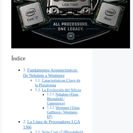
Índice
Fundamentos Arquitectónicos:
De Nehalem a Westmere
Características Clave de
la Plataforma
La Evolución del Silicio
Nehalem (45nm,
Bloomfield /
Gainestown)
Westmere (32nm,
Gulftown / Westmere-
EP)
La Línea de Procesadores LGA
1366
Serie Core i7 (Bloomfield