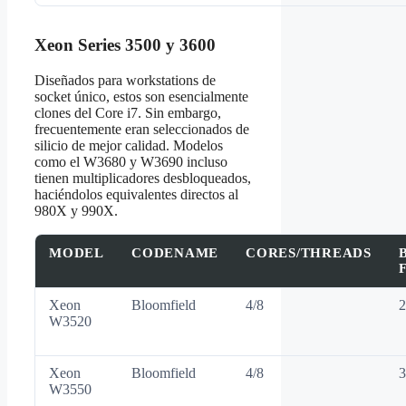
Xeon Series 3500 y 3600
Diseñados para workstations de
socket único, estos son esencialmente
clones del Core i7. Sin embargo,
frecuentemente eran seleccionados de
silicio de mejor calidad. Modelos
como el W3680 y W3690 incluso
tienen multiplicadores desbloqueados,
haciéndolos equivalentes directos al
980X y 990X.
MODEL
CODENAME
CORES/THREADS
Xeon
Bloomfield
4/8
2
W3520
Xeon
Bloomfield
4/8
3
W3550