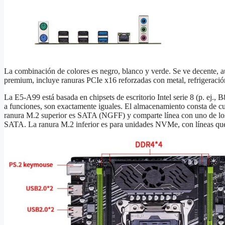
La combinación de colores es negro, blanco y verde. Se ve decente, au
premium, incluye ranuras PCIe x16 reforzadas con metal, refrigeraci
La E5‑A99 está basada en chipsets de escritorio Intel serie 8 (p. ej.,
a funciones, son exactamente iguales. El almacenamiento consta de cua
ranura M.2 superior es SATA (NGFF) y comparte línea con uno de los
SATA. La ranura M.2 inferior es para unidades NVMe, con líneas que