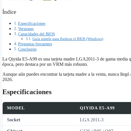
Índice
Especificaciones
Versiones
Capacidades del BIOS
Guía simple para flashear el BIOS (Windows)
Preguntas frecuentes
Conclusión
La Qiyida E5‑A99 es una tarjeta madre LGA2011‑3 de gama media que 
época, pero destaca por un VRM más robusto.
Aunque aún puedes encontrar la tarjeta madre a la venta, nunca llegó 
2026.
Especificaciones
MODEL
QIYIDA E5-A99
Socket
LGA 2011-3