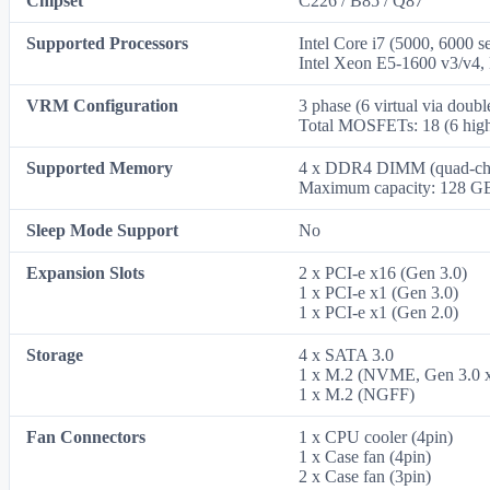
Chipset
C226 / B85 / Q87
Supported Processors
Intel Core i7 (5000, 6000 
Intel Xeon E5-1600 v3/v4,
VRM Configuration
3 phase (6 virtual via doubl
Total MOSFETs: 18 (6 high
Supported Memory
4 x DDR4 DIMM (quad-cha
Maximum capacity: 128 G
Sleep Mode Support
No
Expansion Slots
2 x PCI-e x16 (Gen 3.0)
1 x PCI-e x1 (Gen 3.0)
1 x PCI-e x1 (Gen 2.0)
Storage
4 x SATA 3.0
1 x M.2 (NVME, Gen 3.0 
1 x M.2 (NGFF)
Fan Connectors
1 x CPU cooler (4pin)
1 x Case fan (4pin)
2 x Case fan (3pin)