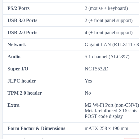
PS/2 Ports
2 (mouse + keyboard)
USB 3.0 Ports
2 (+ front panel support)
USB 2.0 Ports
4 (+ front panel support)
Network
Gigabit LAN (RTL8111 \ 
Audio
5.1 channel (ALC897)
Super I/O
NCT5532D
JLPC header
Yes
TPM 2.0 header
No
Extra
M2 Wi-Fi Port (non-CNVI
Metal‑reinforced X16 slots
POST code display
Form Factor & Dimensions
mATX 258 x 190 mm