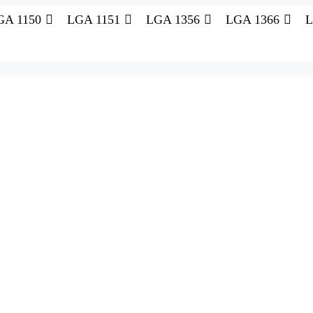
GA 1150
LGA 1151
LGA 1356
LGA 1366
L