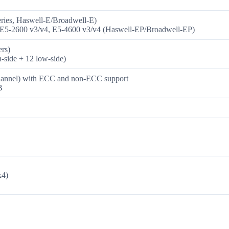
series, Haswell-E/Broadwell-E)
 E5-2600 v3/v4, E5-4600 v3/v4 (Haswell-EP/Broadwell-EP)
ers)
-side + 12 low-side)
nnel) with ECC and non-ECC support
B
x4)