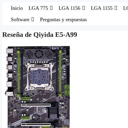
Saltar
Inicio
LGA 775
LGA 1156
LGA 1155
L
al
contenido
Software
Preguntas y respuestas
Reseña de Qiyida E5‑A99