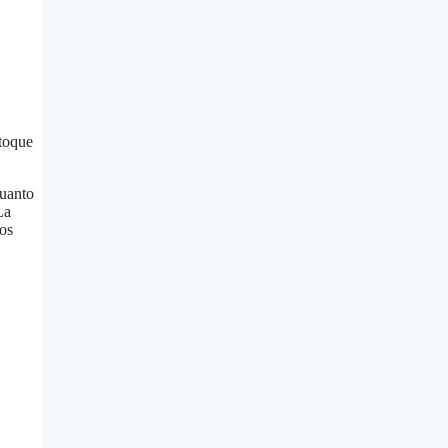
 toque
cuanto
La
os