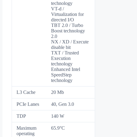
technology
VT-d /
Virtualization for
directed I/O
TBT 2.0 / Turbo
Boost technology
2.0
NX / XD / Execute
disable bit
TXT / Trusted
Execution
technology
Enhanced Intel
SpeedStep
technology
L3 Cache
20 Mb
PCIe Lanes
40, Gen 3.0
TDP
140 W
Maximum
65.9°C
operating