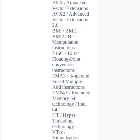
AVX / Advanced
Vector Extensions
AVX2 / Advanced
Vector Extensions
2.0
BMI / BMI1 +
BMI2 / Bit
Manipulation
instructions
F16C / 16-bit
Floating-Point
conversion
instructions
FMA3 / 3-operand
Fused Multiply-
Add instructions
EM64T / Extended
Memory 64
technology / Intel
64
HT / Hyper-
Threading
technology
VT-x /
Virtualization