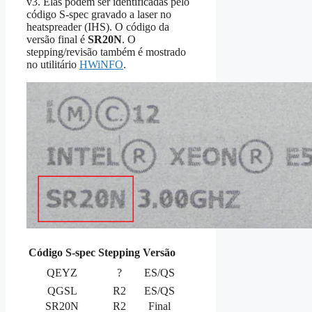
v3. Elas podem ser identificadas pelo
código S‑spec gravado a laser no
heatspreader (IHS). O código da
versão final é
SR20N
. O
stepping/revisão também é mostrado
no utilitário
HWiNFO
.
Código S‑spec
Stepping
Versão
QEYZ
?
ES/QS
QGSL
R2
ES/QS
SR20N
R2
Final