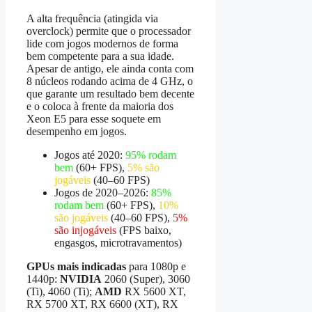
A alta frequência (atingida via
overclock) permite que o processador
lide com jogos modernos de forma
bem competente para a sua idade.
Apesar de antigo, ele ainda conta com
8 núcleos rodando acima de 4 GHz, o
que garante um resultado bem decente
e o coloca à frente da maioria dos
Xeon E5 para esse soquete em
desempenho em jogos.
Jogos até 2020:
95% rodam
bem
(60+ FPS),
5% são
jogáveis
(40–60 FPS)
Jogos de 2020–2026:
85%
rodam bem
(60+ FPS),
10%
são jogáveis
(40–60 FPS),
5%
são injogáveis
(FPS baixo,
engasgos, microtravamentos)
GPUs mais indicadas
para 1080p e
1440p:
NVIDIA
2060 (Super), 3060
(Ti), 4060 (Ti);
AMD
RX 5600 XT,
RX 5700 XT, RX 6600 (XT), RX