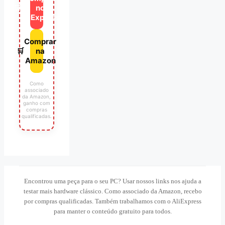
🛒
no
AliExpress
Comprar
🛒
na
Amazon
Como
associado
da Amazon,
ganho com
compras
qualificadas.
Encontrou uma peça para o seu PC? Usar nossos links nos ajuda a
testar mais hardware clássico. Como associado da Amazon, recebo
por compras qualificadas. Também trabalhamos com o AliExpress
para manter o conteúdo gratuito para todos.