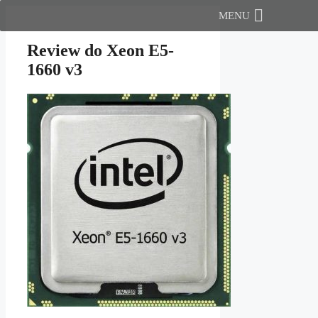
Pular
MENU
para
o
Review do Xeon E5-
conteúdo
1660 v3