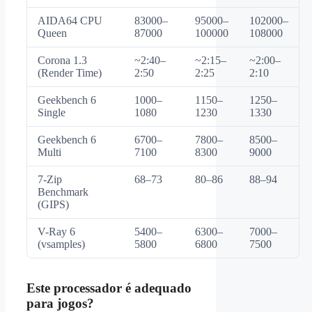
AIDA64 CPU
83000–
95000–
102000–
Queen
87000
100000
108000
Corona 1.3
~2:40–
~2:15–
~2:00–
(Render Time)
2:50
2:25
2:10
Geekbench 6
1000–
1150–
1250–
Single
1080
1230
1330
Geekbench 6
6700–
7800–
8500–
Multi
7100
8300
9000
7-Zip
68–73
80–86
88–94
Benchmark
(GIPS)
V-Ray 6
5400–
6300–
7000–
(vsamples)
5800
6800
7500
Este processador é adequado
para jogos?