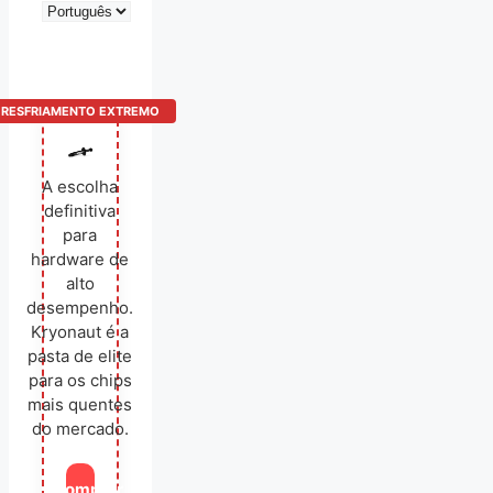
Escolha
um
idioma
RESFRIAMENTO EXTREMO
A escolha
definitiva
para
hardware de
alto
desempenho.
Kryonaut é a
pasta de elite
para os chips
mais quentes
do mercado.
Comprar