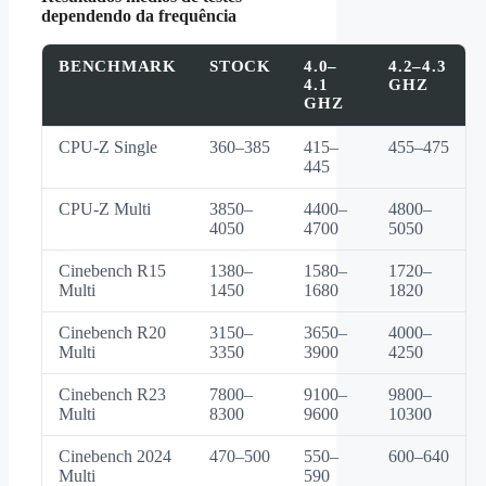
dependendo da frequência
BENCHMARK
STOCK
4.0–
4.2–4.3
4.1
GHZ
GHZ
CPU-Z Single
360–385
415–
455–475
445
CPU-Z Multi
3850–
4400–
4800–
4050
4700
5050
Cinebench R15
1380–
1580–
1720–
Multi
1450
1680
1820
Cinebench R20
3150–
3650–
4000–
Multi
3350
3900
4250
Cinebench R23
7800–
9100–
9800–
Multi
8300
9600
10300
Cinebench 2024
470–500
550–
600–640
Multi
590