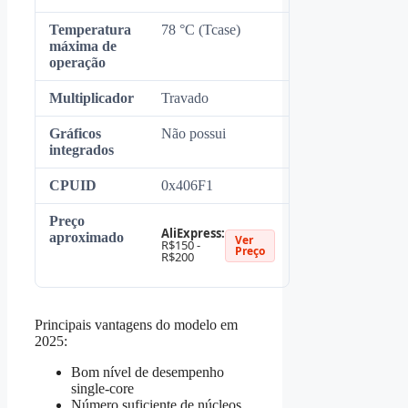
Temperatura
78 °C (Tcase)
máxima de
operação
Multiplicador
Travado
Gráficos
Não possui
integrados
CPUID
0x406F1
Preço
AliExpress:
aproximado
Ver
R$150 -
Preço
R$200
Principais vantagens do modelo em
2025:
Bom nível de desempenho
single-core
Número suficiente de núcleos,