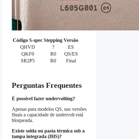
Código S-spec
Stepping
Versão
QHVD
?
ES
QKF0
R0
QS/ES
SR2P5
R0
Final
Perguntas Frequentes
É possível fazer undervolting?
Apenas para modelos QS, nas versões
finais a capacidade de undervolt está
bloqueada.
Existe solda ou pasta térmica sob a
tampa integrada (IHS)?