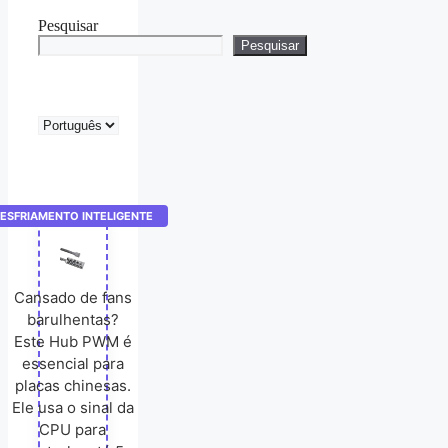
Pesquisar
Pesquisar
Escolha
um
idioma
ESFRIAMENTO INTELIGENTE
Cansado de fans
barulhentas?
Este Hub PWM é
essencial para
placas chinesas.
Ele usa o sinal da
CPU para