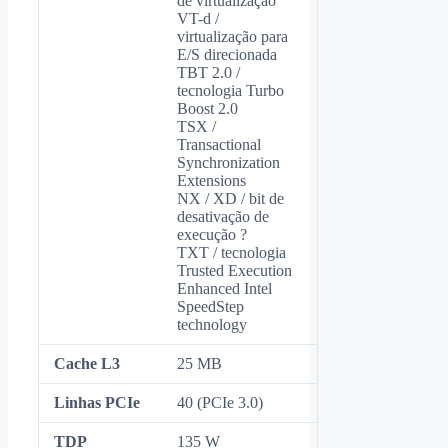
de virtualização
VT-d /
virtualização para
E/S direcionada
TBT 2.0 /
tecnologia Turbo
Boost 2.0
TSX /
Transactional
Synchronization
Extensions
NX / XD / bit de
desativação de
execução ?
TXT / tecnologia
Trusted Execution
Enhanced Intel
SpeedStep
technology
Cache L3
25 MB
Linhas PCIe
40 (PCIe 3.0)
TDP
135 W