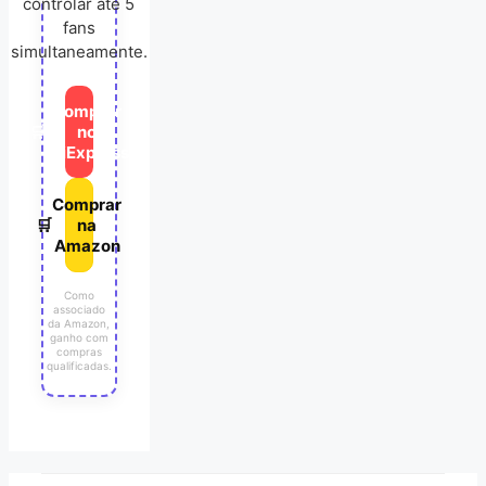
controlar até 5
fans
simultaneamente.
Comprar
🛒
no
AliExpress
Comprar
🛒
na
Amazon
Como
associado
da Amazon,
ganho com
compras
qualificadas.