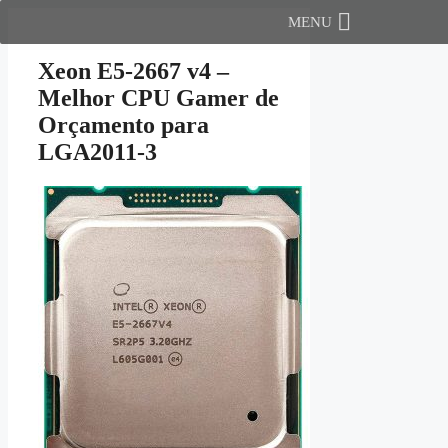
Pular
MENU
para
o
Xeon E5-2667 v4 –
conteúdo
Melhor CPU Gamer de
Orçamento para
LGA2011-3