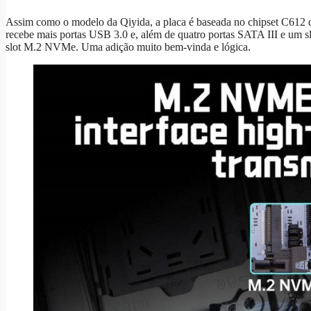
Assim como o modelo da Qiyida, a placa é baseada no chipset C612 de
recebe mais portas USB 3.0 e, além de quatro portas SATA III e um
slot M.2 NVMe. Uma adição muito bem-vinda e lógica.