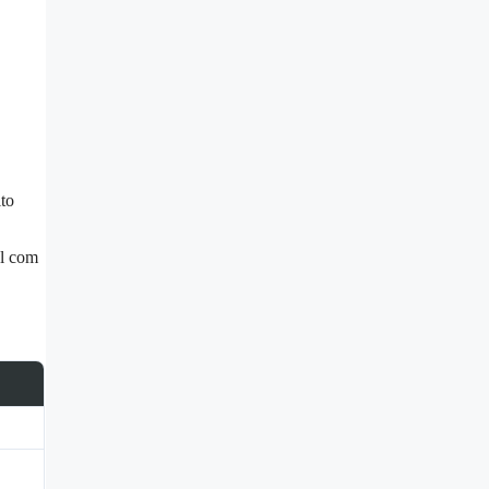
to
el com