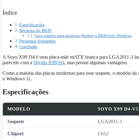
Índice
Especificações
Recursos do BIOS
Guia simples para atualizar (flashar) a BIOS pelo Windows
Perguntas frequentes
Conclusão
A Soyo X99 D4 é uma placa‑mãe mATX branca para LGA2011‑3 lan
parecido com a
Qiyida X99‑D4
, mas possui algumas vantagens.
Como a maioria das placas modernas para esse soquete, o modelo da
o Windows 11.
Especificações
MODELO
SOYO X99 D4‑V
Soquete
LGA2011‑3
Chipset
C612