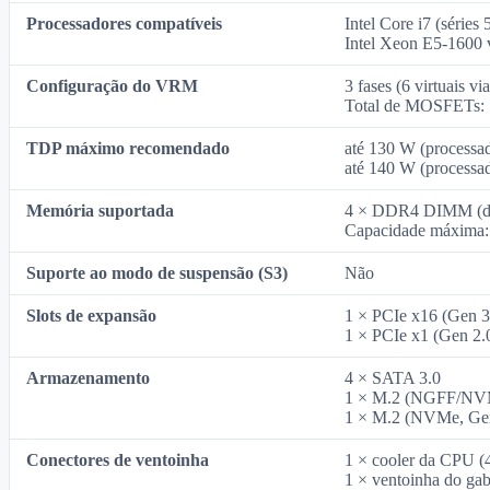
Processadores compatíveis
Intel Core i7 (série
Intel Xeon E5‑1600 
Configuração do VRM
3 fases (6 virtuais vi
Total de MOSFETs: 1
TDP máximo recomendado
até 130 W (processa
até 140 W (processa
Memória suportada
4 × DDR4 DIMM (dua
Capacidade máxima
Suporte ao modo de suspensão (S3)
Não
Slots de expansão
1 × PCIe x16 (Gen 3
1 × PCIe x1 (Gen 2.
Armazenamento
4 × SATA 3.0
1 × M.2 (NGFF/NVM
1 × M.2 (NVMe, Gen
Conectores de ventoinha
1 × cooler da CPU (4
1 × ventoinha do gab