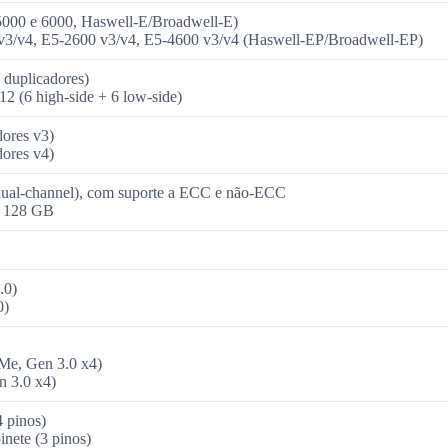
s 5000 e 6000, Haswell‑E/Broadwell‑E)
v3/v4, E5‑2600 v3/v4, E5‑4600 v3/v4 (Haswell‑EP/Broadwell‑EP)
a duplicadores)
2 (6 high‑side + 6 low‑side)
dores v3)
dores v4)
l‑channel), com suporte a ECC e não‑ECC
: 128 GB
.0)
0)
e, Gen 3.0 x4)
 3.0 x4)
 pinos)
inete (3 pinos)