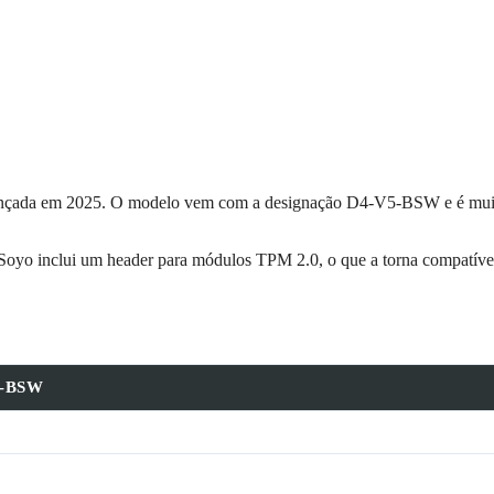
çada em 2025. O modelo vem com a designação D4‑V5‑BSW e é mui
 Soyo inclui um header para módulos TPM 2.0, o que a torna compatív
5‑BSW