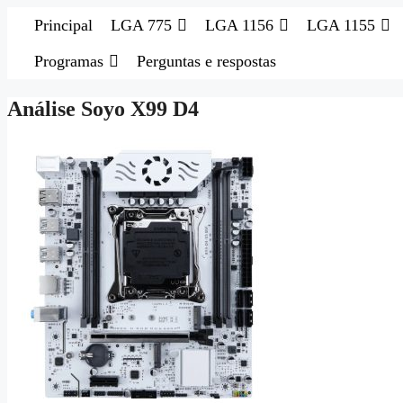
Pular
Principal
LGA 775
LGA 1156
LGA 1155
para
o
Programas
Perguntas e respostas
conteúdo
Análise Soyo X99 D4