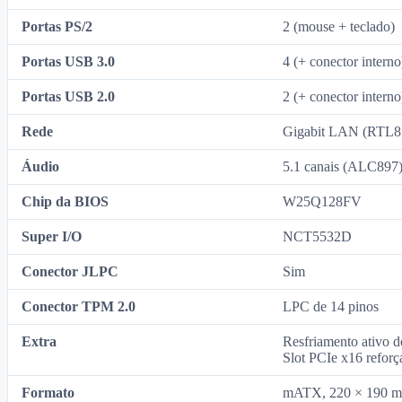
Portas PS/2
2 (mouse + teclado)
Portas USB 3.0
4 (+ conector interno
Portas USB 2.0
2 (+ conector interno
Rede
Gigabit LAN (RTL8
Áudio
5.1 canais (ALC897
Chip da BIOS
W25Q128FV
Super I/O
NCT5532D
Conector JLPC
Sim
Conector TPM 2.0
LPC de 14 pinos
Extra
Resfriamento ativo
Slot PCIe x16 refor
Formato
mATX, 220 × 190 