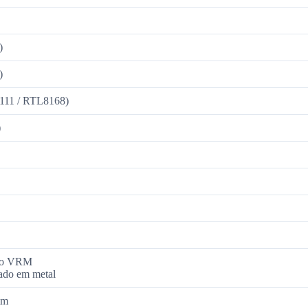
)
)
111 / RTL8168)
)
 do VRM
çado em metal
mm