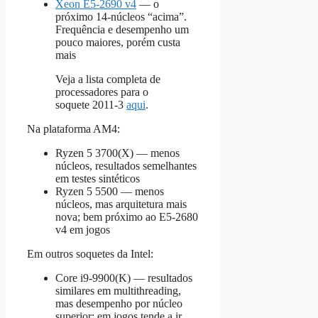
Xeon E5‑2690 v4
— o
próximo 14‑núcleos “acima”.
Frequência e desempenho um
pouco maiores, porém custa
mais
Veja a lista completa de
processadores para o
soquete 2011‑3
aqui
.
Na plataforma AM4:
Ryzen 5 3700(X) — menos
núcleos, resultados semelhantes
em testes sintéticos
Ryzen 5 5500 — menos
núcleos, mas arquitetura mais
nova; bem próximo ao E5‑2680
v4 em jogos
Em outros soquetes da Intel:
Core i9‑9900(K) — resultados
similares em multithreading,
mas desempenho por núcleo
superior; em jogos tende a ir