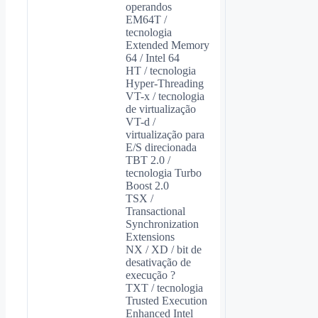
operandos
EM64T /
tecnologia
Extended Memory
64 / Intel 64
HT / tecnologia
Hyper-Threading
VT-x / tecnologia
de virtualização
VT-d /
virtualização para
E/S direcionada
TBT 2.0 /
tecnologia Turbo
Boost 2.0
TSX /
Transactional
Synchronization
Extensions
NX / XD / bit de
desativação de
execução ?
TXT / tecnologia
Trusted Execution
Enhanced Intel