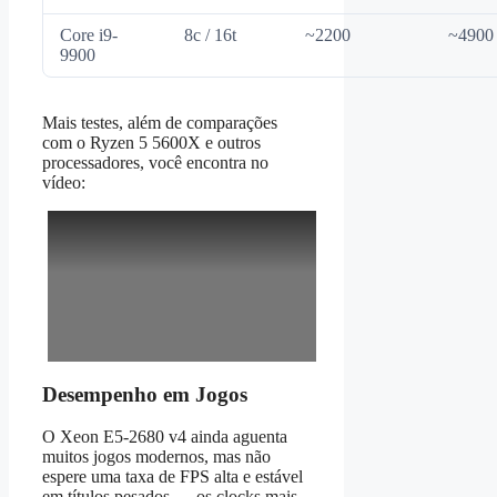
Core i9-
8c / 16t
~2200
~4900
9900
Mais testes, além de comparações
com o Ryzen 5 5600X e outros
processadores, você encontra no
vídeo:
Desempenho em Jogos
O Xeon E5‑2680 v4 ainda aguenta
muitos jogos modernos, mas não
espere uma taxa de FPS alta e estável
em títulos pesados — os clocks mais