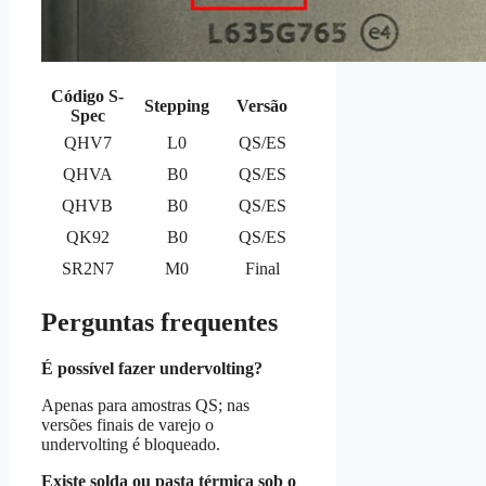
Código S-
Stepping
Versão
Spec
QHV7
L0
QS/ES
QHVA
B0
QS/ES
QHVB
B0
QS/ES
QK92
B0
QS/ES
SR2N7
M0
Final
Perguntas frequentes
É possível fazer undervolting?
Apenas para amostras QS; nas
versões finais de varejo o
undervolting é bloqueado.
Existe solda ou pasta térmica sob o