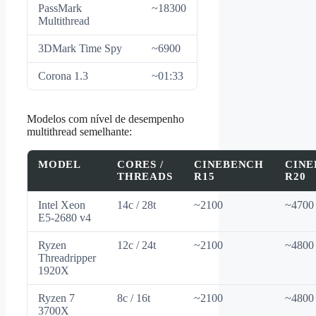
PassMark
~18300
Multithread
3DMark Time Spy
~6900
Corona 1.3
~01:33
Modelos com nível de desempenho
multithread semelhante:
MODEL
CORES /
CINEBENCH
CINE
THREADS
R15
R20
Intel Xeon
14c / 28t
~2100
~4700
E5-2680 v4
Ryzen
12c / 24t
~2100
~4800
Threadripper
1920X
Ryzen 7
8c / 16t
~2100
~4800
3700X