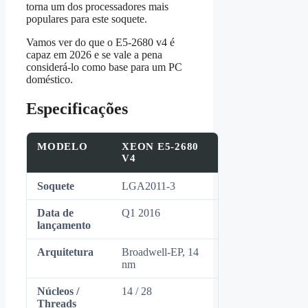
torna um dos processadores mais
populares para este soquete.
Vamos ver do que o E5‑2680 v4 é
capaz em 2026 e se vale a pena
considerá‑lo como base para um PC
doméstico.
Especificações
MODELO
XEON E5‑2680
V4
Soquete
LGA2011‑3
Data de
Q1 2016
lançamento
Arquitetura
Broadwell‑EP, 14
nm
Núcleos /
14 / 28
Threads