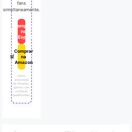
fans
simultaneamente.
Comprar
🛒
no
AliExpress
Comprar
🛒
na
Amazon
Como
associado
da Amazon,
ganho com
compras
qualificadas.