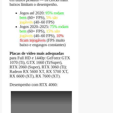
baixos limitam o desempenho.
Jogos até 2020:
95% rodam
bem
(60+ FPS),
5% são
jogáveis
(40–60 FPS)
Jogos 2020–2025:
75% rodam
bem
(60+ FPS),
15% são
jogáveis
(40–60 FPS),
10%
ficam injogáveis
(FPS muito
baixo e engasgos constantes)
Placas de vídeo mais adequadas
para Full HD e 1440p: GeForce GTX
1070 (Ti), GTX 1660 (Ti/Super),
RTX 2060 (Super), RTX 3060 (Ti);
Radeon RX 5600 XT, RX 5700 XT,
RX 6600 (XT), RX 7600 (XT).
Desempenho com RTX 4060: