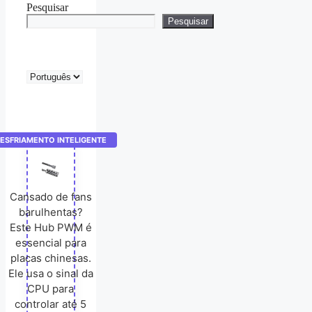
Pesquisar
Pesquisar
Escolha
um
idioma
ESFRIAMENTO INTELIGENTE
Cansado de fans
barulhentas?
Este Hub PWM é
essencial para
placas chinesas.
Ele usa o sinal da
CPU para
controlar até 5