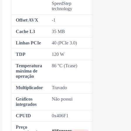
SpeedStep
technology
Offset AVX
-1
Cache L3
35 MB
Linhas PCIe
40 (PCIe 3.0)
TDP
120 W
Temperatura
86 °C (Tcase)
máxima de
operação
Multiplicador
Travado
Gráficos
Não possui
integrados
CPUID
0x406F1
Preço